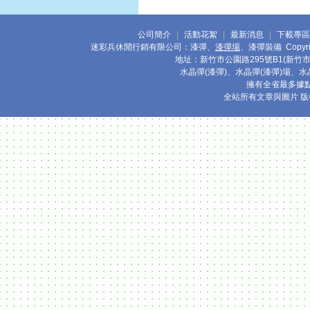
公司簡介
|
活動花絮
|
最新消息
|
下載專區
迷彩兵休閒行銷有限公司：漆彈、
漆彈場
、漆彈裝備 Copyrigh
地址：新竹市公園路295號B1(新竹市立體
水晶彈(漆彈)、水晶彈(漆彈)場、
擁有全省最多據
全站所有文章與圖片